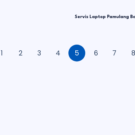
Servis Laptop Pamulang B
1
2
3
4
5
6
7