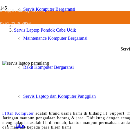
Servis Komputer Bergaransi
info@fixinkomputer.com
Home
0851-7326-8836
Servis Laptop Pondok Cabe Udik
Maintenance Komputer Bergaransi
Serv
Rakit Komputer Bergaransi
Servis Laptop dan Komputer Panggilan
FIXin Komputer
adalah brand usaha kami di bidang IT Support, m
Jaringan maupun pengadaan barang & jasa. Didukung dengan tena
menghadapi masalah IT di rumah, kantor maupun perusahaan anda 
Blog
dan manfaat kepada para klien kami.