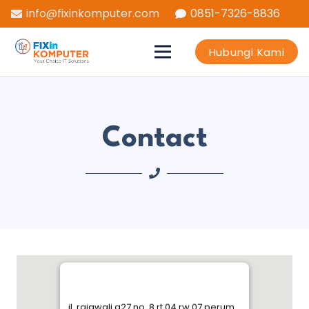
info@fixinkomputer.com
0851-7326-8836
Hubungi Kami
Contact
jl. rajawali a27 no. 8 rt 04 rw 07 perum.