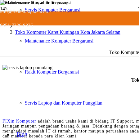
Servis Komputer Bergaransi
info@fixinkomputer.com
Servis
0851-7326-8836
Toko Komputer Karet Kuningan Kota Jakarta Selatan
Maintenance Komputer Bergaransi
Toko Komputer 
Rakit Komputer Bergaransi
Tok
Servis Laptop dan Komputer Panggilan
FIXin Komputer
adalah brand usaha kami di bidang IT Support, m
Jaringan maupun pengadaan barang & jasa. Didukung dengan tena
menghadapi masalah IT di rumah, kantor maupun perusahaan anda 
Blog
dan manfaat kepada para klien kami.