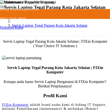
Servis Laptop Tegal Parang Kota Jakarta Selatan
info@fixinkomputer.com
Servis
0851-7326-8836
Servis Laptop Tegal Parang Kota Jakarta Selatan
Hubungi Kami
Servis Laptop Tegal Parang Kota Jakarta Selatan | FIXin Komputer
( Your Choice IT Solutions )
Servis Laptop Tegal Parang Kota Jakarta Selatan | FIXin
Komputer
Kenapa anda harus Servis Laptop Bergaransi di FIXin Komputer?
Berikut Penjelasanya!
Profil Kami
FIXin Komputer
adalah brand usaha kami di bidang IT Support,
meliputi Pemeliharaan (maintenance) & perbaikan (Repair)