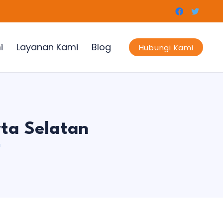
i
Layanan Kami
Blog
Hubungi Kami
rta Selatan
n