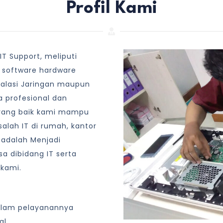
Profil Kami
T Support, meliputi
 software hardware
talasi Jaringan maupun
 profesional dan
yang baik kami mampu
lah IT di rumah, kantor
 adalah Menjadi
a dibidang IT serta
 kami.
alam pelayanannya
al