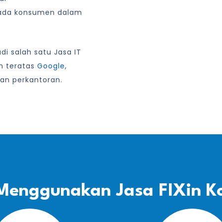
ada konsumen dalam
i salah satu Jasa IT
an teratas
Google
,
an perkantoran.
Menggunakan Jasa FIXin K