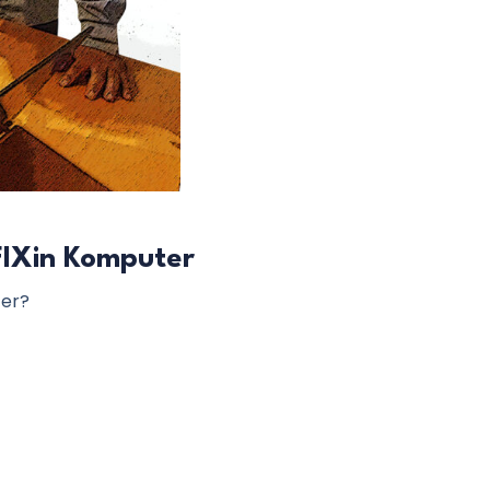
FIXin Komputer
ter?