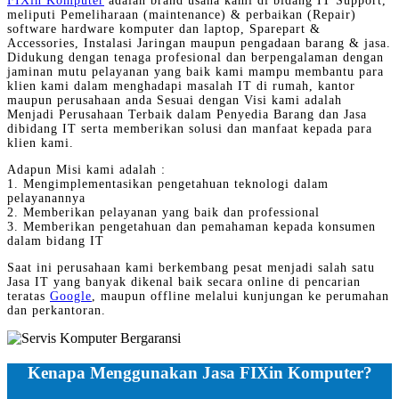
FIXin Komputer
adalah brand usaha kami di bidang IT Support,
meliputi Pemeliharaan (maintenance) & perbaikan (Repair)
software hardware komputer dan laptop, Sparepart &
Accessories, Instalasi Jaringan maupun pengadaan barang & jasa.
Didukung dengan tenaga profesional dan berpengalaman dengan
jaminan mutu pelayanan yang baik kami mampu membantu para
klien kami dalam menghadapi masalah IT di rumah, kantor
maupun perusahaan anda Sesuai dengan Visi kami adalah
Menjadi Perusahaan Terbaik dalam Penyedia Barang dan Jasa
dibidang IT serta memberikan solusi dan manfaat kepada para
klien kami.
Adapun Misi kami adalah :
1. Mengimplementasikan pengetahuan teknologi dalam
pelayanannya
2. Memberikan pelayanan yang baik dan professional
3. Memberikan pengetahuan dan pemahaman kepada konsumen
dalam bidang IT
Saat ini perusahaan kami berkembang pesat menjadi salah satu
Jasa IT yang banyak dikenal baik secara online di pencarian
teratas
Google
, maupun offline melalui kunjungan ke perumahan
dan perkantoran.
Kenapa Menggunakan Jasa FIXin Komputer?