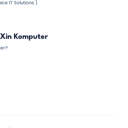
ce IT Solutions )
IXin Komputer
ter?