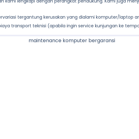
lah kami lengkapi dengan perangkat pendukung. Kami juga menju
 bervariasi tergantung kerusakan yang dialami komputer/laptop 
aya transport teknisi (apabila ingin service kunjungan ke temp