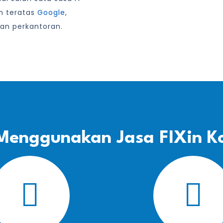
an teratas
Google
,
an perkantoran.
Menggunakan Jasa FIXin K