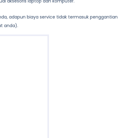
al aksesoris laptop dan komputer.
anda, adapun biaya service tidak termasuk penggantian
at anda).