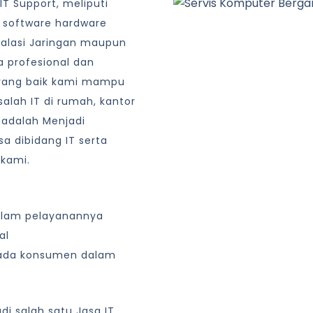
T Support, meliputi
 software hardware
talasi Jaringan maupun
 profesional dan
yang baik kami mampu
lah IT di rumah, kantor
 adalah Menjadi
a dibidang IT serta
 kami.
alam pelayanannya
al
ada konsumen dalam
i salah satu Jasa IT