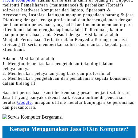
FIXin Komputer
adalah brand usaha kami di bidang IT Support,
meliputi Pemeliharaan (maintenance) & perbaikan (Repair)
software hardware komputer dan laptop, Sparepart &
Accessories, Instalasi Jaringan maupun pengadaan barang & jasa.
Didukung dengan tenaga profesional dan berpengalaman dengan
jaminan mutu pelayanan yang baik kami mampu membantu para
klien kami dalam menghadapi masalah IT di rumah, kantor
maupun perusahaan anda Sesuai dengan Visi kami adalah
Menjadi Perusahaan Terbaik dalam Penyedia Barang dan Jasa
dibidang IT serta memberikan solusi dan manfaat kepada para
klien kami.
Adapun Misi kami adalah :
1. Mengimplementasikan pengetahuan teknologi dalam
pelayanannya
2. Memberikan pelayanan yang baik dan professional
3. Memberikan pengetahuan dan pemahaman kepada konsumen
dalam bidang IT
Saat ini perusahaan kami berkembang pesat menjadi salah satu
Jasa IT yang banyak dikenal baik secara online di pencarian
teratas
Google
, maupun offline melalui kunjungan ke perumahan
dan perkantoran.
Kenapa Menggunakan Jasa FIXin Komputer?