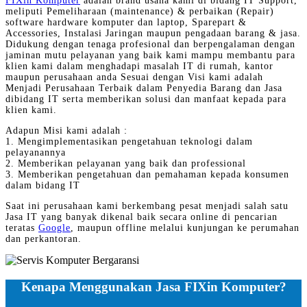
FIXin Komputer
adalah brand usaha kami di bidang IT Support,
meliputi Pemeliharaan (maintenance) & perbaikan (Repair)
software hardware komputer dan laptop, Sparepart &
Accessories, Instalasi Jaringan maupun pengadaan barang & jasa.
Didukung dengan tenaga profesional dan berpengalaman dengan
jaminan mutu pelayanan yang baik kami mampu membantu para
klien kami dalam menghadapi masalah IT di rumah, kantor
maupun perusahaan anda Sesuai dengan Visi kami adalah
Menjadi Perusahaan Terbaik dalam Penyedia Barang dan Jasa
dibidang IT serta memberikan solusi dan manfaat kepada para
klien kami.
Adapun Misi kami adalah :
1. Mengimplementasikan pengetahuan teknologi dalam
pelayanannya
2. Memberikan pelayanan yang baik dan professional
3. Memberikan pengetahuan dan pemahaman kepada konsumen
dalam bidang IT
Saat ini perusahaan kami berkembang pesat menjadi salah satu
Jasa IT yang banyak dikenal baik secara online di pencarian
teratas
Google
, maupun offline melalui kunjungan ke perumahan
dan perkantoran.
Kenapa Menggunakan Jasa FIXin Komputer?