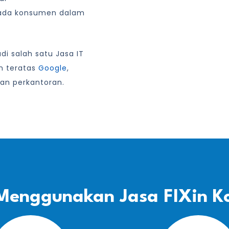
ada konsumen dalam
i salah satu Jasa IT
an teratas
Google
,
an perkantoran.
Menggunakan Jasa FIXin K