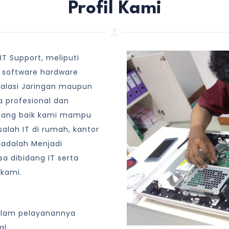
Profil Kami
T Support, meliputi
 software hardware
talasi Jaringan maupun
 profesional dan
yang baik kami mampu
lah IT di rumah, kantor
 adalah Menjadi
a dibidang IT serta
 kami.
alam pelayanannya
al