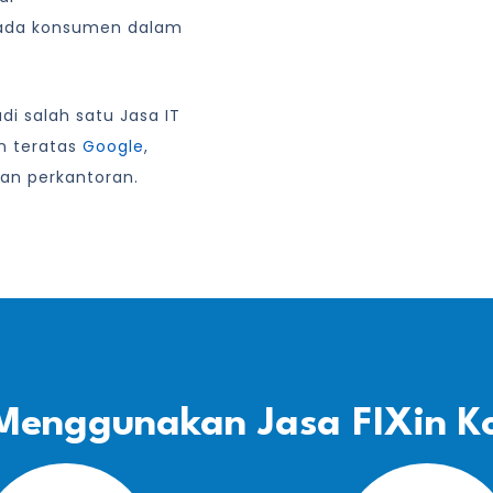
ada konsumen dalam
i salah satu Jasa IT
an teratas
Google
,
an perkantoran.
Menggunakan Jasa FIXin K