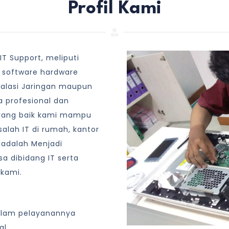
Profil Kami
T Support, meliputi
 software hardware
talasi Jaringan maupun
 profesional dan
yang baik kami mampu
lah IT di rumah, kantor
 adalah Menjadi
a dibidang IT serta
 kami.
alam pelayanannya
al