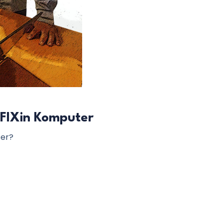
 FIXin Komputer
ter?