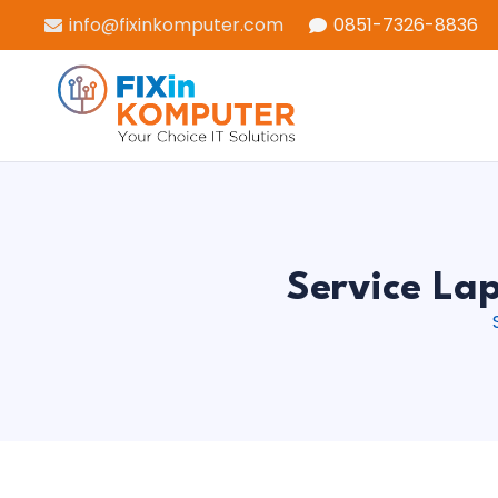
info@fixinkomputer.com
0851-7326-8836
Service La