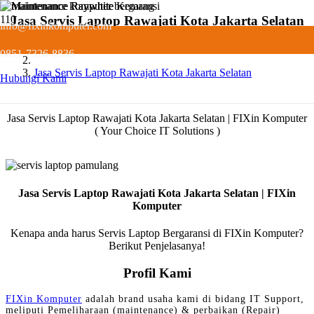
Jasa Servis Laptop Rawajati Kota Jakarta Selatan
info@fixinkomputer.com
Servis
0851-7326-8836
Jasa Servis Laptop Rawajati Kota Jakarta Selatan
Hubungi Kami
Jasa Servis Laptop Rawajati Kota Jakarta Selatan | FIXin Komputer
( Your Choice IT Solutions )
Jasa Servis Laptop Rawajati Kota Jakarta Selatan | FIXin
Komputer
Kenapa anda harus Servis Laptop Bergaransi di FIXin Komputer?
Berikut Penjelasanya!
Profil Kami
FIXin Komputer
adalah brand usaha kami di bidang IT Support,
meliputi Pemeliharaan (maintenance) & perbaikan (Repair)