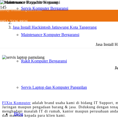
Servis Komputer Bergaransi
info@fixinkomputer.com
Servis
0851-7326-8836
Jasa Install Hackintosh Jatiuwung Kota Tangerang
Maintenance Komputer Bergaransi
Jasa Install
Rakit Komputer Bergaransi
J
Servis Laptop dan Komputer Panggilan
FIXin Komputer
adalah brand usaha kami di bidang IT Support, m
Jaringan maupun pengadaan barang & jasa. Didukung dengan tena
menghadapi masalah IT di rumah, kantor maupun perusahaan anda 
Blog
dan manfaat kepada para klien kami.