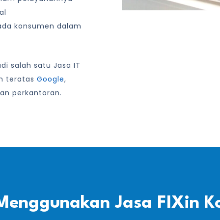
al
ada konsumen dalam
i salah satu Jasa IT
an teratas
Google
,
an perkantoran.
Menggunakan Jasa FIXin K