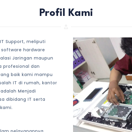
Profil Kami
T Support, meliputi
 software hardware
talasi Jaringan maupun
 profesional dan
yang baik kami mampu
lah IT di rumah, kantor
 adalah Menjadi
a dibidang IT serta
 kami.
alam pelayanannya