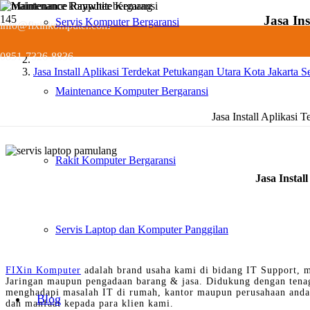
Jasa In
Servis Komputer Bergaransi
info@fixinkomputer.com
Servis
0851-7326-8836
Jasa Install Aplikasi Terdekat Petukangan Utara Kota Jakarta S
Maintenance Komputer Bergaransi
Jasa Install Aplikasi 
Rakit Komputer Bergaransi
Jasa Instal
Servis Laptop dan Komputer Panggilan
FIXin Komputer
adalah brand usaha kami di bidang IT Support, m
Jaringan maupun pengadaan barang & jasa. Didukung dengan tena
menghadapi masalah IT di rumah, kantor maupun perusahaan anda 
Blog
dan manfaat kepada para klien kami.