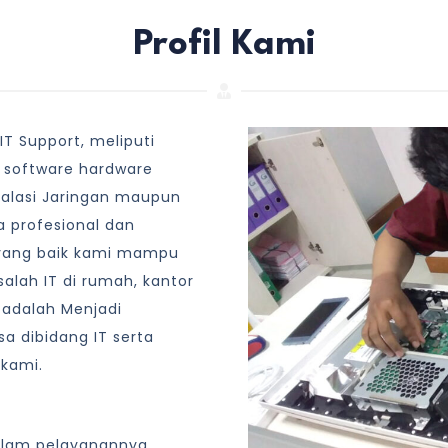
Profil Kami
T Support, meliputi
 software hardware
talasi Jaringan maupun
 profesional dan
yang baik kami mampu
lah IT di rumah, kantor
 adalah Menjadi
a dibidang IT serta
 kami.
alam pelayanannya