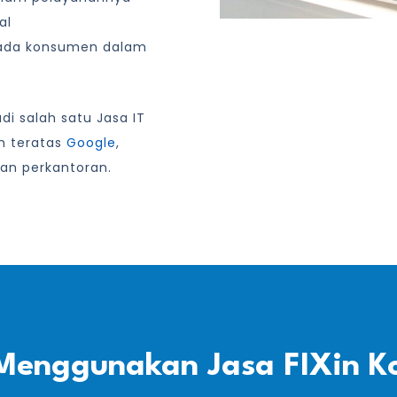
al
ada konsumen dalam
i salah satu Jasa IT
an teratas
Google
,
an perkantoran.
Menggunakan Jasa FIXin K